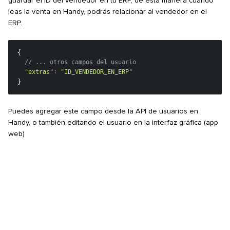
guardar el ID del vendedor en tu ERP, de esta manera cuando
leas la venta en Handy, podrás relacionar al vendedor en el
ERP.
{
// ... otros campos del usuario
"extras"
:
"ID_VENDEDOR_EN_ERP"
}
Puedes agregar este campo desde la API de usuarios en
Handy, o también editando el usuario en la interfaz gráfica (app
web)