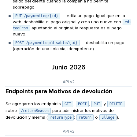
saldo del cliente cuando la compañía no permite
sobrepago.
— edita un pago. Igual que en la
PUT /paymentLog/{id}
web, deshabilita el pago original y crea uno nuevo con
edi
apuntando al original; la respuesta es el pago
tedFrom
nuevo.
— deshabilita un pago
POST /paymentLog/disable/{id}
(operación de una sola vía, idempotente).
Junio 2026
API v2
Endpoints para Motivos de devolución
Se agregaron los endpoints
,
,
y
GET
POST
PUT
DELETE
sobre
para administrar los motivos de
/returnReason
devolución y merma (
:
o
).
returnType
return
ullage
API v2