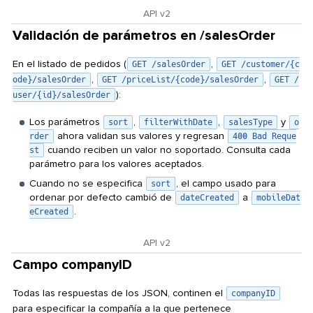
API v2
Validación de parámetros en /salesOrder
En el listado de pedidos (
,
GET /salesOrder
GET /customer/{c
,
,
ode}/salesOrder
GET /priceList/{code}/salesOrder
GET /
):
user/{id}/salesOrder
Los parámetros
,
,
y
sort
filterWithDate
salesType
o
ahora validan sus valores y regresan
rder
400 Bad Reque
cuando reciben un valor no soportado. Consulta cada
st
parámetro para los valores aceptados.
Cuando no se especifica
, el campo usado para
sort
ordenar por defecto cambió de
a
dateCreated
mobileDat
.
eCreated
API v2
Campo companyID
Todas las respuestas de los JSON, continen el
companyID
para especificar la compañía a la que pertenece