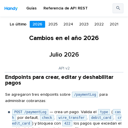
Guías
Referencia de API REST
Lo último
2026
2025
2024
2023
2022
2021
Cambios en el año 2026
Julio 2026
API v2
Endpoints para crear, editar y deshabilitar
pagos
Se agregaron tres endpoints sobre
para
/paymentLog
administrar cobranzas:
— crea un pago. Valida el
(
POST /paymentLog
type
cas
por default,
,
,
,
h
check
wire_transfer
debit_card
cr
) y bloquea con
los pagos que excedan el
edit_card
422